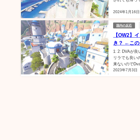
たら絶対に豚出し
2024年1月16日
国内の反応
【OW2】
き？ ←こ
1: 2: DV
リラでも良い
来ないのでDv
2023年7月3日
前にアビ使わな