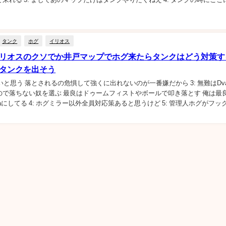
てる。 相...
タンク
ホグ
イリオス
イリオスのクソでか井戸マップでホグ来たらタンクはどう対策す
のタンクを出そう
Aが良いと思う 落とされるの危惧して強くに出れないのが一番嫌だから 3: 無難はDv
ので落ちない奴を選ぶ 最良はドゥームフィストやボールで叩き落とす 俺は最
aにしてる 4: ホグミラー以外全員対応策あると思うけど 5: 管理人ホグがフッ
いよう注意...