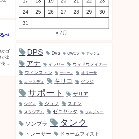
17
18
19
20
21
22
23
24
25
26
27
28
29
30
31
« 7月
るべ
DPS
aかゴ
Dva
OWCS
アッシュ
良が出
アナ
ク使う
ウィドウメイカー
イラリー
ウィンストン
オリーサ
ウーヤン
キリコ
キャスディ
ゲンジ
サポート
ザリア
ジュノ
スキン
シグマ
ゼニヤッタ
スタジアム
ソルジャー
タンク
ソンブラ
トレーサー
ドゥームフィスト