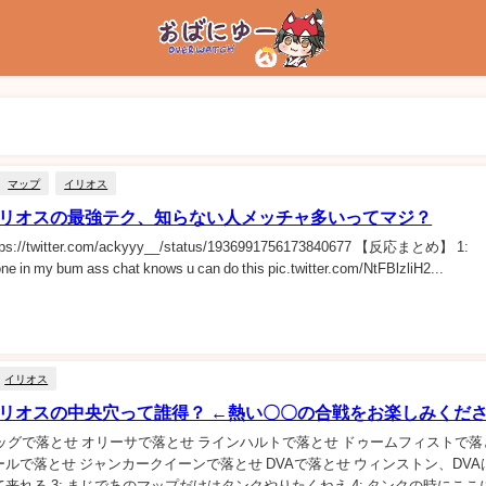
マップ
イリオス
イリオスの最強テク、知らない人メッチャ多いってマジ？
tps://twitter.com/ackyyy__/status/1936991756173840677 【反応まとめ】 1:
one in my bum ass chat knows u can do this pic.twitter.com/NtFBlzliH2...
イリオス
イリオスの中央穴って誰得？ ←熱い〇〇の合戦をお楽しみくだ
ードホッグで落とせ オリーサで落とせ ラインハルトで落とせ ドゥームフィストで
ルで落とせ ジャンカークイーンで落とせ DVAで落とせ ウィンストン、DVA
来れる 3: まじであのマップだけはタンクやりたくねえ 4: タンクの時にここ