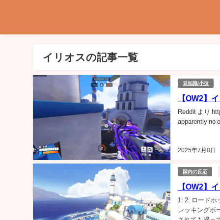
イリオスの記事一覧
豆知識/小技
【OW2】
Reddit より ht
apparently no 
2025年7月8日
国内の反応
【OW2】
1: 2: ロ
レッキングボー
されても帰って