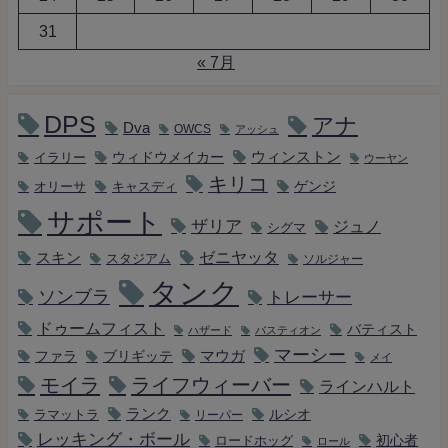
31
« 7月
DPS
アナ
Dva
OWCS
アッシュ
ウィンストン
ウィドウメイカー
イラリー
ウーヤン
キリコ
キャスディ
ゲンジ
オリーサ
サポート
ザリア
ジュノ
シグマ
ゼニヤッタ
スキン
スタジアム
ソルジャー
タンク
ソンブラ
トレーサー
ドゥームフィスト
バティスト
ハザード
バスティオン
マーシー
マウガ
ファラ
ブリギッテ
メイ
モイラ
ライフウィーバー
ラインハルト
ランク
ルシオ
ラマットラ
リーパー
レッキング・ボール
初心者
ロードホッグ
ロール