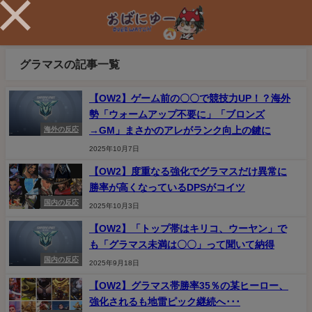
グラマスの記事一覧
【OW2】ゲーム前の〇〇で競技力UP！？海外
勢「ウォームアップ不要に」「ブロンズ
→GM」まさかのアレがランク向上の鍵に
海外の反応
2025年10月7日
【OW2】度重なる強化でグラマスだけ異常に
勝率が高くなっているDPSがコイツ
国内の反応
2025年10月3日
【OW2】「トップ帯はキリコ、ウーヤン」で
も「グラマス未満は〇〇」って聞いて納得
国内の反応
2025年9月18日
【OW2】グラマス帯勝率35％の某ヒーロー、
強化されるも地雷ピック継続へ･･･