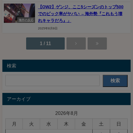
【OW2】ゲンジ、ここ5シーズンのトップ500
でのピック率がヤバい ←海外勢『これもう壊
れキャラだろ』」
海外の反応
2025年8月9日
1 / 11
検索
検索
アーカイブ
2026年8月
月
火
水
木
金
土
日