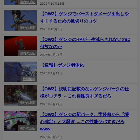
国内の反応
2025年10月18日
【OW2】ゲンジでバーストダメージを出しや
すくするための風切りのコツ
海外の反応
2025年10月5日
【OW2】ゲンジのHPが一生減らされないのは
何故なのか
国内の反応
2025年9月21日
【速報】ゲンジ弱体化
2025年9月17日
最新情報
【OW2】説明に記載のないゲンジパークの仕
様がコチラ ←これ相性良すぎるだろ
海外の反応
2025年8月29日
【OW2】ゲンジの新パーク、実装前から『壊
れ確定』と大騒ぎ ←この性能ヤバすぎだろ
www
海外の反応
2025年8月26日