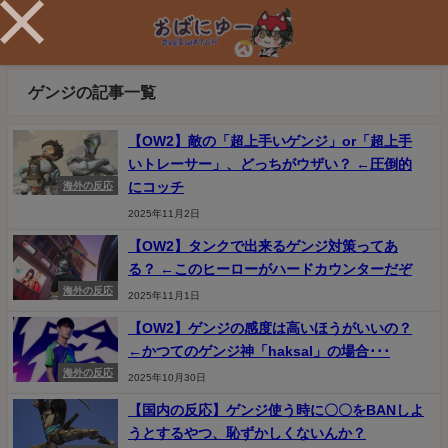
ゲンジの記事一覧
【OW2】敵の「超上手いゲンジ」or「超上手
いトレーサー」、どっちがウザい？ ←圧倒的
にコッチ
海外の反応
2025年11月2日
【OW2】タンクで出来るゲンジ対策ってあ
る？ ←このヒーローがハードカウンターだぞ
海外の反応
2025年11月1日
【OW2】ゲンジの感度は高いほうがいいの？
←かつてのゲンジ神「haksal」の場合･･･
海外の反応
2025年10月30日
【国内の反応】ゲンジ使う時に〇〇をBANしよ
うとするやつ、恥ずかしくないんか？