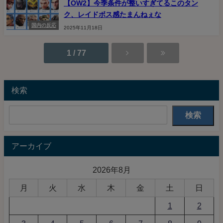
【OW2】今季条件が整いすぎてるこのタン
ク、レイドボス感たまんねぇな
国内の反応
2025年11月18日
1 / 77
検索
検索
アーカイブ
2026年8月
月
火
水
木
金
土
日
1
2