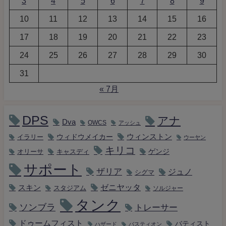
3
4
5
6
7
8
9
10
11
12
13
14
15
16
17
18
19
20
21
22
23
24
25
26
27
28
29
30
31
« 7月
DPS
アナ
Dva
OWCS
アッシュ
ウィンストン
ウィドウメイカー
イラリー
ウーヤン
キリコ
キャスディ
ゲンジ
オリーサ
サポート
ザリア
ジュノ
シグマ
ゼニヤッタ
スキン
スタジアム
ソルジャー
タンク
ソンブラ
トレーサー
ドゥームフィスト
バティスト
ハザード
バスティオン