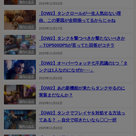
海外の反応
2025年12月22日
【OW2】タンクロールが一生人気出ない理
由、この要因が全部揃ってるからじゃね
国内の反応
2025年12月17日
【OW2】タンクを撃つべきか撃たないべきか
←TOP500DPSが言ってた回答がコチラ
国内の反応
2025年11月25日
【OW2】オーバーウォッチ七不思議の1つ「タ
ンクは1人なのになぜか･･･」
国内の反応
2025年11月23日
【OW2】あの新機能が来たらタンクやるのに
実装まだなんか？
国内の反応
2025年11月22日
【OW2】タンクでフレイヤを対処する方法っ
てある？ ←自分で叩きたいなら〇〇一択
海外の反応
2025年11月22日