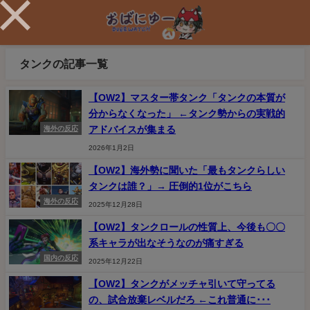
タンクの記事一覧
【OW2】マスター帯タンク「タンクの本質が
分からなくなった」 ←タンク勢からの実戦的
アドバイスが集まる
海外の反応
2026年1月2日
【OW2】海外勢に聞いた「最もタンクらしい
タンクは誰？」→ 圧倒的1位がこちら
海外の反応
2025年12月28日
【OW2】タンクロールの性質上、今後も〇〇
系キャラが出なそうなのが痛すぎる
国内の反応
2025年12月22日
【OW2】タンクがメッチャ引いて守ってる
の、試合放棄レベルだろ ←これ普通に･･･