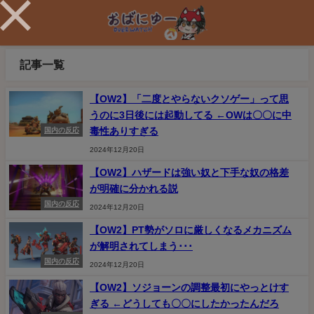
記事一覧
【OW2】「二度とやらないクソゲー」って思
うのに3日後には起動してる ←OWは〇〇に中
毒性ありすぎる
国内の反応
2024年12月20日
【OW2】ハザードは強い奴と下手な奴の格差
が明確に分かれる説
国内の反応
2024年12月20日
【OW2】PT勢がソロに厳しくなるメカニズム
が解明されてしまう･･･
国内の反応
2024年12月20日
【OW2】ソジョーンの調整最初にやっとけす
ぎる ←どうしても〇〇にしたかったんだろ