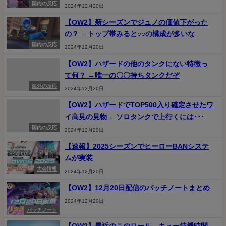
国内の反応
2024年12月20日
【OW2】新シーズンでジュノの価値下がった
の？ ←トップ帯みると○○の構成が多いな
国内の反応
2024年12月20日
【OW2】ハザードの他のタンクにない特徴っ
て何？ ←唯一の〇〇持ちタンクだぞ
海外の反応
2024年12月20日
【OW2】ハザードでTOP500入り確定させたワ
イ高見の見物 ←ソロタンクで上行くには･･･
国内の反応
2024年12月20日
【速報】2025シーズンでヒーローBANシステ
ムが実装
大会情報
2024年12月20日
【OW2】12月20日配信のパッチノートまとめ
2024年12月20日
パッチノート
【OW2】最近のこのロール、キュー待機時間