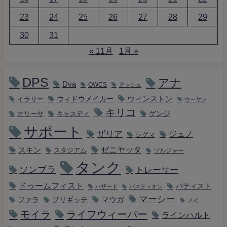
23
24
25
26
27
28
29
30
31
« 11月
1月 »
DPS
アナ
Dva
OWCS
アッシュ
ウィンストン
ウィドウメイカー
イラリー
ウーヤン
キリコ
キャスディ
ゲンジ
オリーサ
サポート
ザリア
ジュノ
シグマ
ゼニヤッタ
スキン
スタジアム
ソルジャー
タンク
ソンブラ
トレーサー
ドゥームフィスト
バティスト
ハザード
バスティオン
マーシー
マウガ
ファラ
ブリギッテ
メイ
モイラ
ライフウィーバー
ラインハルト