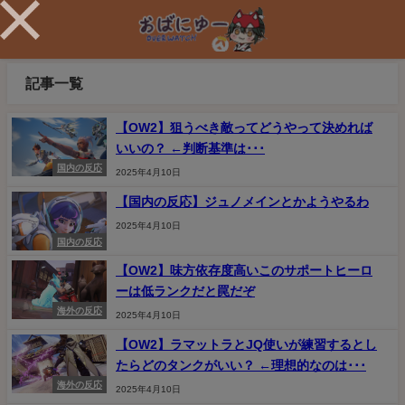
記事一覧
【OW2】狙うべき敵ってどうやって決めれば
いいの？ ←判断基準は･･･
国内の反応
2025年4月10日
【国内の反応】ジュノメインとかようやるわ
2025年4月10日
国内の反応
【OW2】味方依存度高いこのサポートヒーロ
ーは低ランクだと罠だぞ
海外の反応
2025年4月10日
【OW2】ラマットラとJQ使いが練習するとし
たらどのタンクがいい？ ←理想的なのは･･･
海外の反応
2025年4月10日