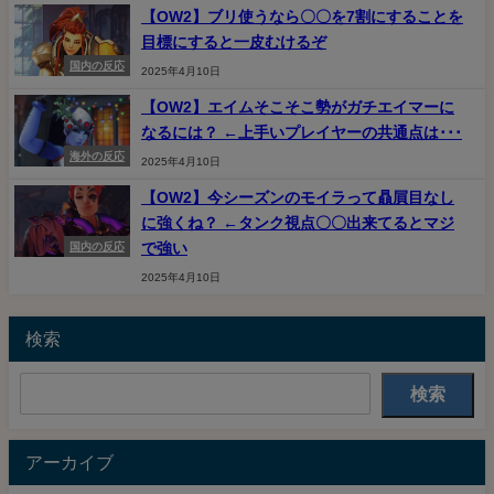
【OW2】ブリ使うなら〇〇を7割にすることを
目標にすると一皮むけるぞ
国内の反応
2025年4月10日
【OW2】エイムそこそこ勢がガチエイマーに
なるには？ ←上手いプレイヤーの共通点は･･･
海外の反応
2025年4月10日
【OW2】今シーズンのモイラって贔屓目なし
に強くね？ ←タンク視点〇〇出来てるとマジ
で強い
国内の反応
2025年4月10日
検索
検索
アーカイブ