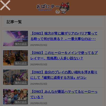
記事一覧
【OW2】味方が常に敵ザリアのバリア撃って
る時って何が出来る？ ←一番大事なのは･･･
海外の反応
2025年6月23日
【OW2】このヒーローをメインで使ってるプ
レイヤー、性格悪い人多い説ない？
海外の反応
2025年6月23日
【OW2】自分のプレイの悪い傾向を浮き彫り
にして『確実に成長する方法』がコレ
海外の反応
2025年6月23日
【OW2】みんなが最近ハマってるヒーローっ
ている？
海外の反応
2025年6月23日