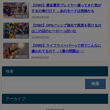
【OW2】最近暴言プレイヤー減ってきた気が
するの俺だけ？ ←あのモードは危険かも
海外の反応
2025年6月23日
【OW2】DPSパッシブ強化で恩恵を受けるの
はこの辺のヒーローっぽいな
海外の反応
2025年6月23日
【OW2】ライフウィーバーって何でこんなに
嫌われてるの？ ←1番の問題は･･･
海外の反応
2025年6月23日
検索
検索
アーカイブ