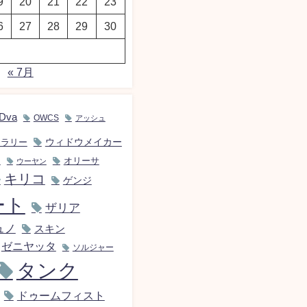
9
20
21
22
23
6
27
28
29
30
« 7月
Dva
OWCS
アッシュ
ウィドウメイカー
イラリー
ン
オリーサ
ウーヤン
キリコ
ゲンジ
ート
ザリア
ュノ
スキン
ゼニヤッタ
ソルジャー
タンク
ドゥームフィスト