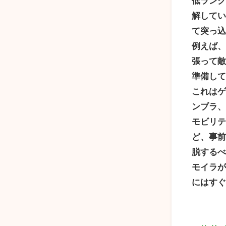
低ラン
解して
て突っ
例えば
張って
準備し
これは
ンブラ
モビリ
ど、事
脱する
モイラ
にはす