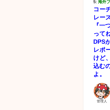
5:
海外
コー
レー
『一
って
DP
レポ
けど
込む
よ。
管理人