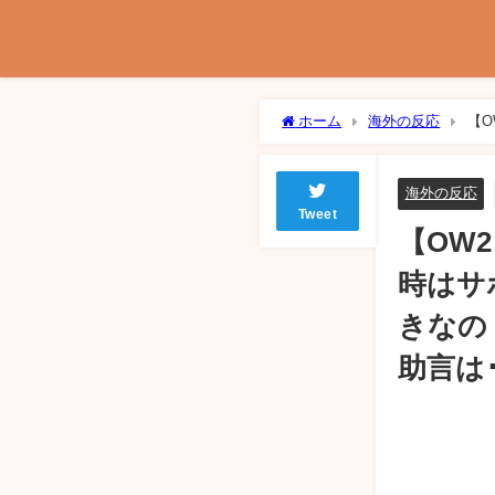
ホーム
海外の反応
【O
するべきなの？ ←OWコーチに言
海外の反応
Tweet
【OW
時はサ
きなの
助言は･