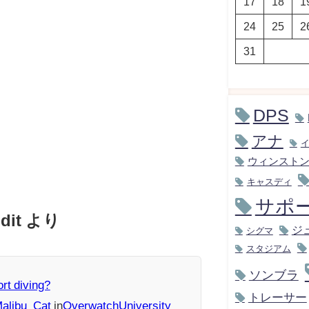
17
18
1
24
25
2
31
DPS
アナ
ウィンスト
キャスディ
サポ
dit より
ジ
シグマ
スタジアム
ソンブラ
rt diving?
トレーサー
Malibu_Cat
in
OverwatchUniversity