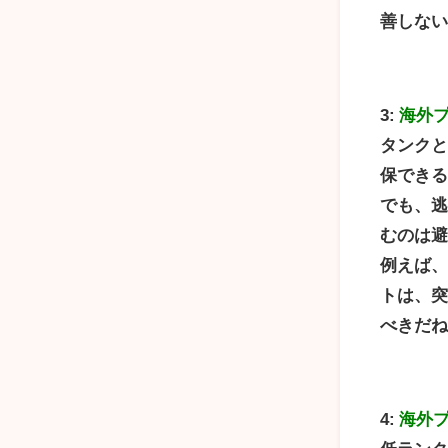
善しな
3:
海外
タンク
保でき
でも、
むのは
例えば
トは、
べきだ
4:
海外