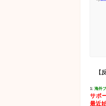
【
1:
海外
サポ
最近