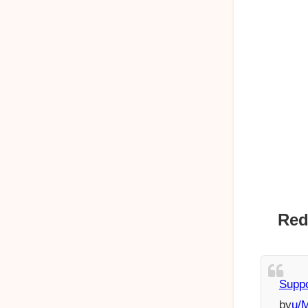
Red
Suppo
by
u/