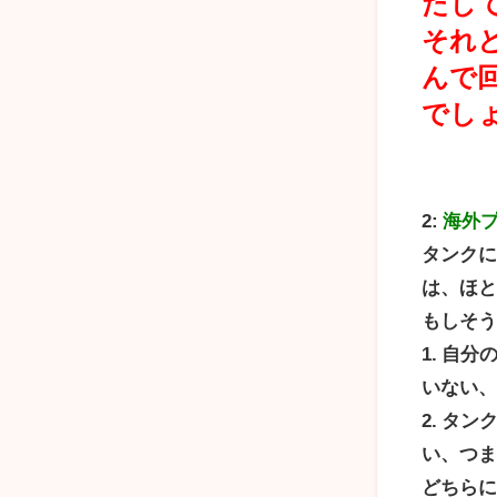
たし
それ
んで
でし
2:
海外
タンク
は、ほ
もしそ
1. 自
いない
2. タ
い、つ
どちら