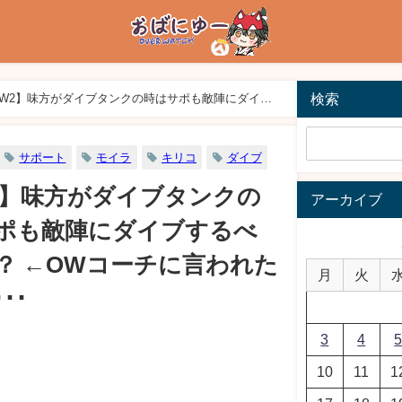
検索
W2】味方がダイブタンクの時はサポも敵陣にダイブ
われた助言は･･･
サポート
モイラ
キリコ
ダイブ
2】味方がダイブタンクの
アーカイブ
ポも敵陣にダイブするべ
？ ←OWコーチに言われた
月
火
･･
3
4
10
11
1