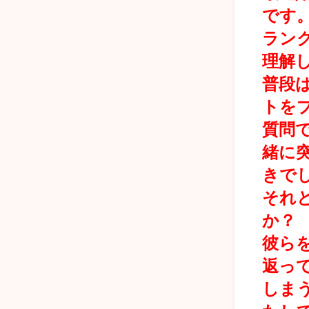
です
ラン
理解
普段
トを
質問
緒に
きで
それ
か？
彼ら
返っ
しま