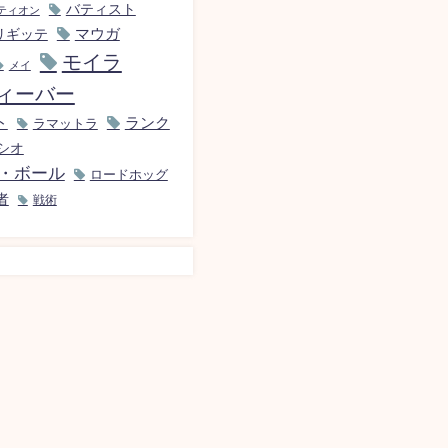
バティスト
ティオン
マウガ
リギッテ
モイラ
メイ
ィーバー
ト
ランク
ラマットラ
シオ
・ボール
ロードホッグ
者
戦術