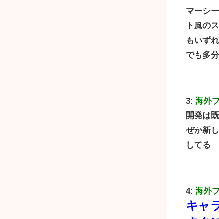
マーシー
ト風の
もいず
でも多分
3:
海外
開発は
ぜか新
してる
4:
海外
キャ