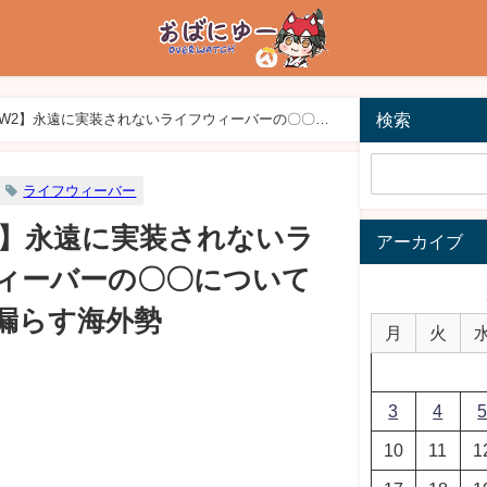
検索
W2】永遠に実装されないライフウィーバーの〇〇に
ライフウィーバー
2】永遠に実装されないラ
アーカイブ
ィーバーの〇〇について
漏らす海外勢
月
火
3
4
10
11
1