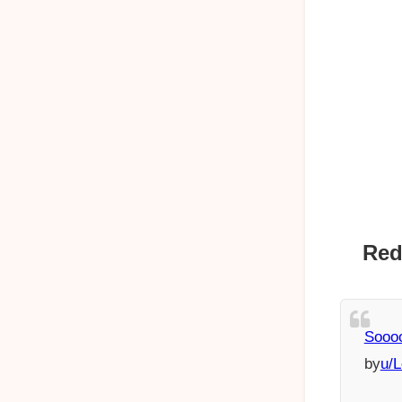
Red
Soooo
by
u/