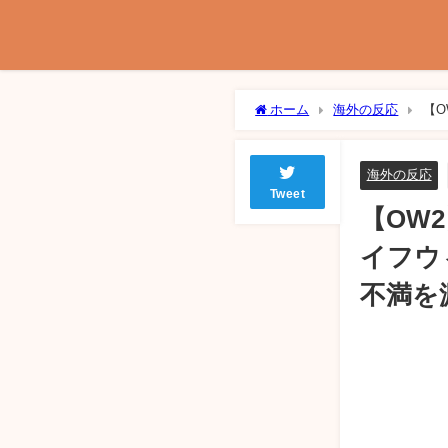
ホーム
海外の反応
【O
ついて不満を漏らす海外勢
海外の反応
Tweet
【OW
イフウ
不満を