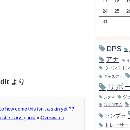
17
18
1
24
25
2
31
DPS
アナ
ウィンスト
キャスディ
dit より
サポ
ジ
シグマ
スタジアム
o how come this isn't a skin yet ??
ソンブラ
Lost_scary_ghost
in
Overwatch
トレーサー