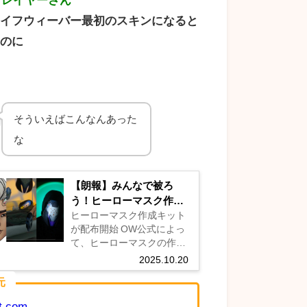
ライフウィーバー最初のスキンになると
たのに
そういえばこんなんあった
な
【朗報】みんなで被ろ
う！ヒーローマスク作成
キットが公式から配布開
ヒーローマスク作成キット
が配布開始 OW公式によっ
始
て、ヒーローマスクの作成
キットが配布開始されてい
2025.10.20
ます。 公式のプレスセンタ
元
ーから全22体のヒーローマ
スク作成用のpngデータが
it.com