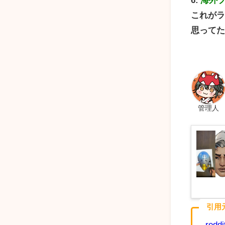
これが
思って
管理人
引用
redd