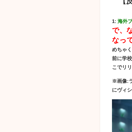
【
1:
海外
で、
なっ
めちゃく
前に学
こでリ
※画像:
にヴィ