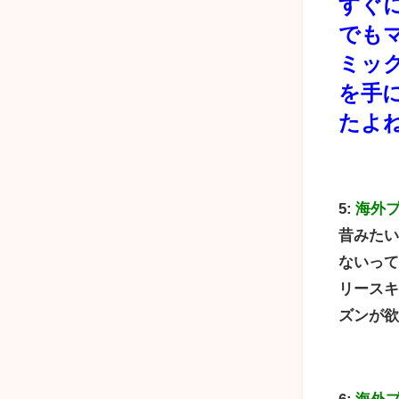
すぐ
でも
ミッ
を手
たよね
5:
海外
昔みた
ないっ
リースキ
ズンが
6:
海外