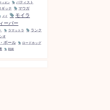
バティスト
ティオン
マウガ
リギッテ
モイラ
メイ
ィーバー
ト
ランク
ラマットラ
シオ
・ボール
ロードホッグ
者
戦術