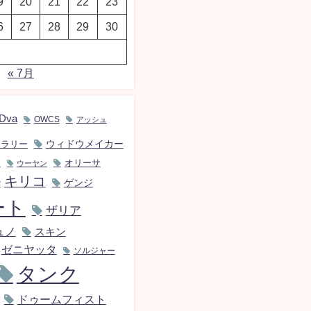
9
20
21
22
23
6
27
28
29
30
« 7月
Dva
OWCS
アッシュ
ウィドウメイカー
イラリー
ン
オリーサ
ウーヤン
キリコ
ゲンジ
ート
ザリア
ュノ
スキン
ゼニヤッタ
ソルジャー
タンク
ドゥームフィスト