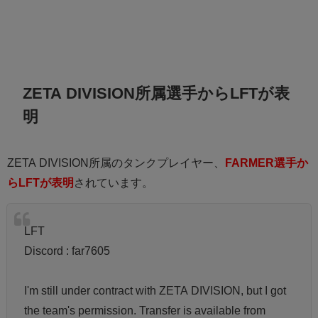
ZETA DIVISION所属選手からLFTが表
明
ZETA DIVISION所属のタンクプレイヤー、
FARMER選手か
らLFTが表明
されています。
LFT
Discord : far7605
I'm still under contract with ZETA DIVISION, but I got
the team's permission. Transfer is available from