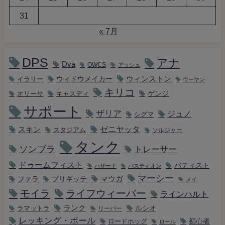
31
« 7月
DPS
アナ
Dva
OWCS
アッシュ
ウィンストン
ウィドウメイカー
イラリー
ウーヤン
キリコ
キャスディ
ゲンジ
オリーサ
サポート
ザリア
ジュノ
シグマ
ゼニヤッタ
スキン
スタジアム
ソルジャー
タンク
ソンブラ
トレーサー
ドゥームフィスト
バティスト
ハザード
バスティオン
マーシー
マウガ
ファラ
ブリギッテ
メイ
モイラ
ライフウィーバー
ラインハルト
ランク
ルシオ
ラマットラ
リーパー
レッキング・ボール
初心者
ロードホッグ
ロール