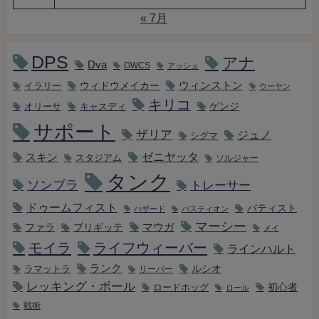
« 7月
DPS
アナ
Dva
OWCS
アッシュ
ウィンストン
ウィドウメイカー
イラリー
ウーヤン
キリコ
キャスディ
ゲンジ
オリーサ
サポート
ザリア
ジュノ
シグマ
ゼニヤッタ
スキン
スタジアム
ソルジャー
タンク
ソンブラ
トレーサー
ドゥームフィスト
バティスト
ハザード
バスティオン
マーシー
マウガ
ファラ
ブリギッテ
メイ
モイラ
ライフウィーバー
ラインハルト
ランク
ルシオ
ラマットラ
リーパー
レッキング・ボール
初心者
ロードホッグ
ロール
戦術