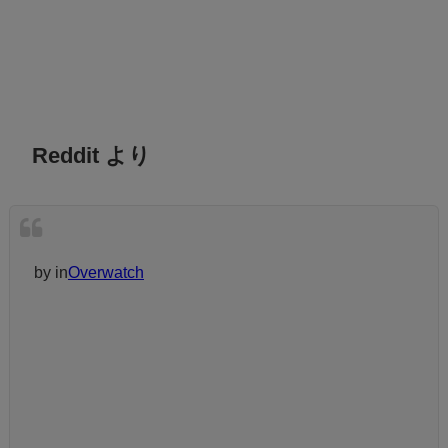
Reddit より
by
in
Overwatch