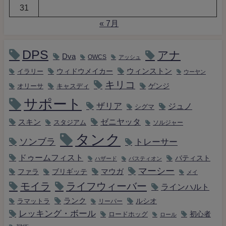
31
« 7月
DPS
アナ
Dva
OWCS
アッシュ
ウィンストン
ウィドウメイカー
イラリー
ウーヤン
キリコ
キャスディ
ゲンジ
オリーサ
サポート
ザリア
ジュノ
シグマ
ゼニヤッタ
スキン
スタジアム
ソルジャー
タンク
ソンブラ
トレーサー
ドゥームフィスト
バティスト
ハザード
バスティオン
マーシー
マウガ
ファラ
ブリギッテ
メイ
モイラ
ライフウィーバー
ラインハルト
ランク
ルシオ
ラマットラ
リーパー
レッキング・ボール
初心者
ロードホッグ
ロール