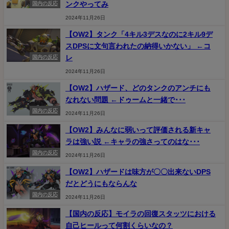
ンクやってみ
国内の反応
2024年11月26日
【OW2】タンク「4キル3デスなのに2キル9デ
スDPSに文句言われたの納得いかない」 ←コ
レ
国内の反応
2024年11月26日
【OW2】ハザード、どのタンクのアンチにも
なれない問題 ←ドゥームと一緒で･･･
国内の反応
2024年11月26日
【OW2】みんなに弱いって評価される新キャ
ラは強い説 ←キャラの強さってのはな･･･
国内の反応
2024年11月26日
【OW2】ハザードは味方が〇〇出来ないDPS
だとどうにもならんな
国内の反応
2024年11月26日
【国内の反応】モイラの回復スタッツにおける
自己ヒールって何割くらいなの？