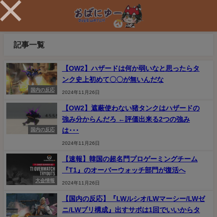
記事一覧
【OW2】ハザードは何か弱いなと思ったらタ
ンク史上初めて〇〇が無いんだな
国内の反応
2024年11月26日
【OW2】遮蔽使わない猪タンクはハザードの
強み分からんだろ ←評価出来る2つの強み
は･･･
国内の反応
2024年11月26日
【速報】韓国の超名門プロゲーミングチーム
『T1』のオーバーウォッチ部門が復活へ
大会情報
2024年11月26日
【国内の反応】『LWルシオ/LWマーシー/LWゼ
ニ/LWブリ構成』出すサポは1回でいいからタ