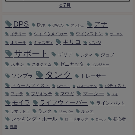
« 7月
DPS
アナ
Dva
OWCS
アッシュ
ウィンストン
ウィドウメイカー
イラリー
ウーヤン
キリコ
キャスディ
ゲンジ
オリーサ
サポート
ザリア
ジュノ
シグマ
ゼニヤッタ
スキン
スタジアム
ソルジャー
タンク
ソンブラ
トレーサー
ドゥームフィスト
バティスト
ハザード
バスティオン
マーシー
マウガ
ファラ
ブリギッテ
メイ
モイラ
ライフウィーバー
ラインハルト
ランク
ルシオ
ラマットラ
リーパー
レッキング・ボール
初心者
ロードホッグ
ロール
戦術