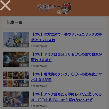
記事一覧
【OW】味方に来て一番ウザいゼニヤッタの特
徴はコレじゃね
未分類
2026年7月8日
【OW】ドミナは自分よりも〇〇の差で強さが
変わりすぎる
未分類
2026年7月8日
【OW】現環境のタンク、〇〇への依存度がヤ
バすぎる問題
未分類
2026年7月8日
【OW】タンク落ちたら即終わりだと思ってる
奴、〇〇を見てないから盛れないんだぞ
未分類
2026年7月8日