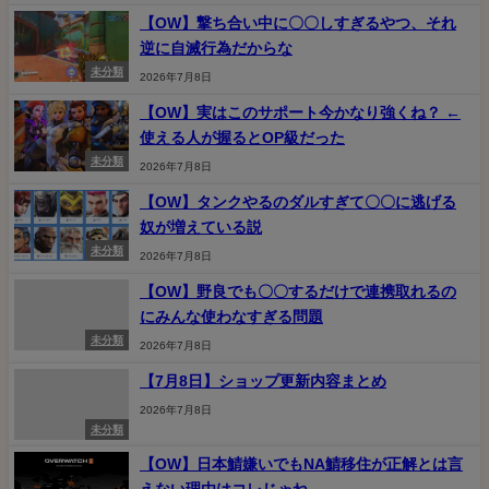
【OW】撃ち合い中に〇〇しすぎるやつ、それ
逆に自滅行為だからな
未分類
2026年7月8日
【OW】実はこのサポート今かなり強くね？ ←
使える人が握るとOP級だった
未分類
2026年7月8日
【OW】タンクやるのダルすぎて〇〇に逃げる
奴が増えている説
未分類
2026年7月8日
【OW】野良でも〇〇するだけで連携取れるの
にみんな使わなすぎる問題
未分類
2026年7月8日
【7月8日】ショップ更新内容まとめ
2026年7月8日
未分類
【OW】日本鯖嫌いでもNA鯖移住が正解とは言
えない理由はコレじゃね