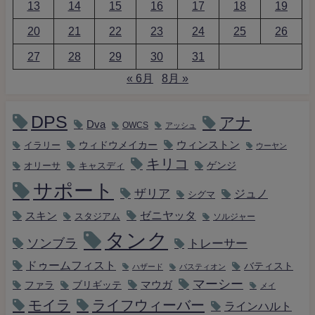
13
14
15
16
17
18
19
20
21
22
23
24
25
26
27
28
29
30
31
« 6月
8月 »
DPS
アナ
Dva
OWCS
アッシュ
ウィンストン
ウィドウメイカー
イラリー
ウーヤン
キリコ
キャスディ
ゲンジ
オリーサ
サポート
ザリア
ジュノ
シグマ
ゼニヤッタ
スキン
スタジアム
ソルジャー
タンク
ソンブラ
トレーサー
ドゥームフィスト
バティスト
ハザード
バスティオン
マーシー
マウガ
ファラ
ブリギッテ
メイ
モイラ
ライフウィーバー
ラインハルト