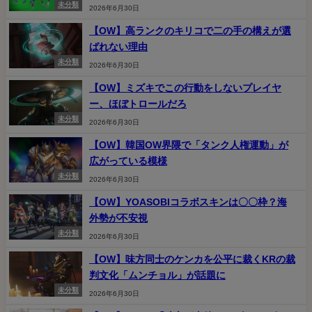
未分類
2026年6月30日
【OW】高ランクのキリコで二の手の構えが選
ばれない理由
未分類
2026年6月30日
【OW】ミズキでこの行動をしないプレイヤ
ー、ほぼトロールだろ
未分類
2026年6月30日
【OW】韓国OW界隈で「タンク人権運動」が
広がっている模様
未分類
2026年6月30日
【OW】YOASOBIコラボスキンは〇〇枠？海
外勢が不安視
未分類
2026年6月30日
【OW】味方同士のケンカを公平に裁くKRの裁
判文化「ムンチョル」が話題に
未分類
2026年6月30日