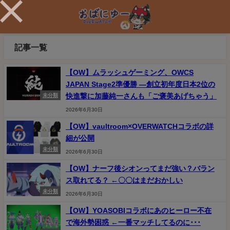
記事一覧
【OW】ムラッシュゲーミング、OWCS
JAPAN Stage2準優勝 ―創立初年度日本2位の
快進撃に加藤純一さんも「ご褒美あげちゃう」
未分類
2026年6月30日
【OW】vaultroom×OVERWATCHコラボの詳
細が公開
未分類
2026年6月30日
【OW】ナーフ後シオンってまだ強い？バラン
ス取れてる？ ←〇〇はまだおかしい
未分類
2026年6月30日
【OW】YOASOBIコラボにあのヒーロー不在
で海外勢困惑 ←一番マッチしてるのに･･･