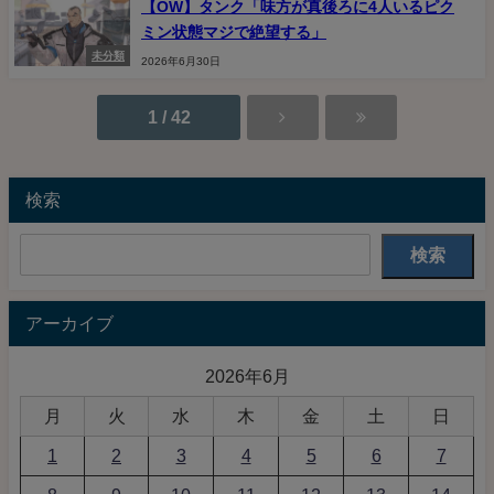
【OW】タンク「味方が真後ろに4人いるピク
ミン状態マジで絶望する」
未分類
2026年6月30日
1 / 42
検索
検索
アーカイブ
2026年6月
月
火
水
木
金
土
日
1
2
3
4
5
6
7