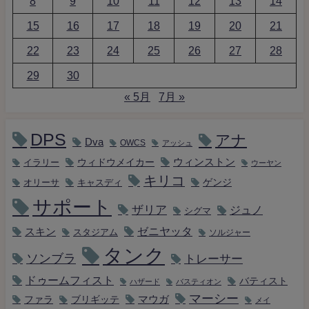
8
9
10
11
12
13
14
15
16
17
18
19
20
21
22
23
24
25
26
27
28
29
30
« 5月
7月 »
DPS
アナ
Dva
OWCS
アッシュ
ウィンストン
ウィドウメイカー
イラリー
ウーヤン
キリコ
キャスディ
ゲンジ
オリーサ
サポート
ザリア
ジュノ
シグマ
ゼニヤッタ
スキン
スタジアム
ソルジャー
タンク
ソンブラ
トレーサー
ドゥームフィスト
バティスト
ハザード
バスティオン
マーシー
マウガ
ファラ
ブリギッテ
メイ