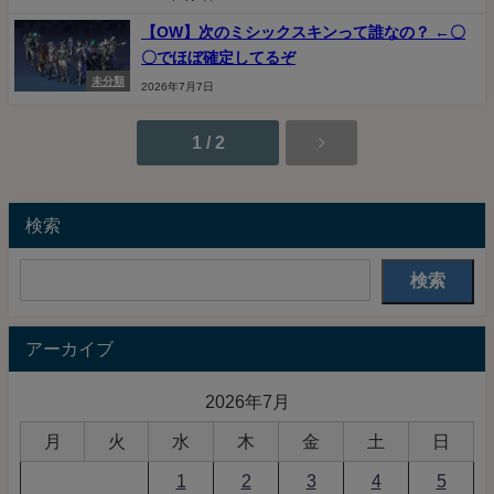
【OW】次のミシックスキンって誰なの？ ←〇
〇でほぼ確定してるぞ
未分類
2026年7月7日
1 / 2
検索
検索
アーカイブ
2026年7月
月
火
水
木
金
土
日
1
2
3
4
5