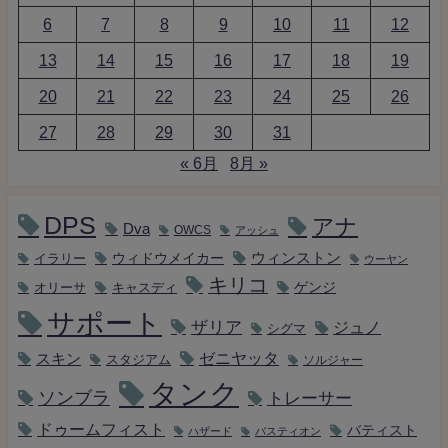
6
7
8
9
10
11
12
13
14
15
16
17
18
19
20
21
22
23
24
25
26
27
28
29
30
31
« 6月
8月 »
DPS
アナ
Dva
OWCS
アッシュ
ウィンストン
ウィドウメイカー
イラリー
ウーヤン
キリコ
キャスディ
ゲンジ
オリーサ
サポート
ザリア
ジュノ
シグマ
ゼニヤッタ
スキン
スタジアム
ソルジャー
タンク
ソンブラ
トレーサー
ドゥームフィスト
バティスト
ハザード
バスティオン