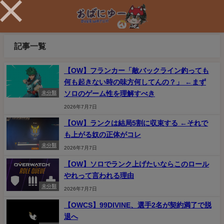
記事一覧
【OW】フランカー「敵バックライン釣っても
何も起きない時の味方何してんの？」 ←まず
ソロのゲーム性を理解すべき
未分類
2026年7月7日
【OW】ランクは結局5割に収束する ←それで
も上がる奴の正体がコレ
未分類
2026年7月7日
【OW】ソロでランク上げたいならこのロール
やれって言われる理由
未分類
2026年7月7日
【OWCS】99DIVINE、選手2名が契約満了で脱
退へ