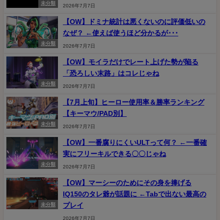
未分類
2026年7月7日
【OW】ドミナ統計は悪くないのに評価低いの
なぜ？ ←使えば使うほど分かるが･･･
未分類
2026年7月7日
【OW】モイラだけでレート上げた勢が陥る
「恐ろしい末路」はコレじゃね
未分類
2026年7月7日
【7月上旬】ヒーロー使用率＆勝率ランキング
【キーマウ/PAD別】
未分類
2026年7月7日
【OW】一番腐りにくいULTって何？ ←一番確
実にフリーキルできる〇〇じゃね
未分類
2026年7月7日
【OW】マーシーのためにその身を捧げる
IQ150のタレ爺が話題に ←Tabで出ない最高の
プレイ
未分類
2026年7月7日