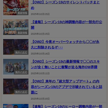
【OW2】シーズン19のサイレントパッチまと
め
最新情報
2025年10月15日
【速報】シーズン19の神調整内容が一部先行公
開
最新情報
2025年10月15日
【OW2】今夜オーバーウォッチから〇〇が永
久に削除されるぞ･･･
海外の反応
2025年10月14日
【OW2】シーズン19の最新情報で〇〇のスキ
ンが全く無いことに衝撃が走る海外OW界隈
海外の反応
2025年10月11日
【OW2】来年の『超大型アップデート』の内
容がシーズン19のアプデで示唆されていると話
題に
海外の反応
2025年10月10日
【速報】シーズン19のヒーロー調整内容が一部