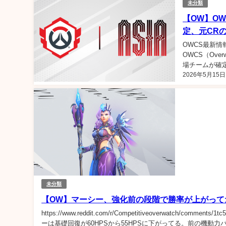
未分類
【OW】OW
定、元CRの
OWCS最新情報
OWCS（Over
場チームが確定しま
2026年5月15日
未分類
【OW】マーシー、強化前の段階で勝率が上がって
https://www.reddit.com/r/Competitiveoverwatch/comments/
ーは基礎回復が60HPSから55HPSに下がってる。前の機動力パー