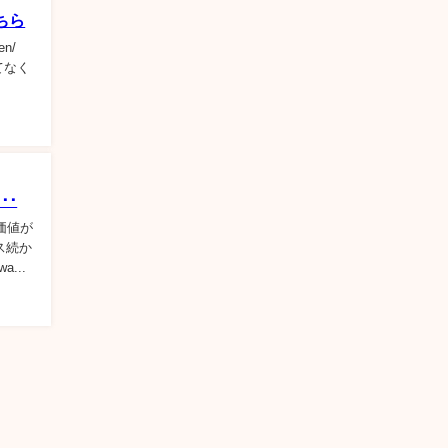
ちら
en/
てなく
･･
価値が
ス続か
...