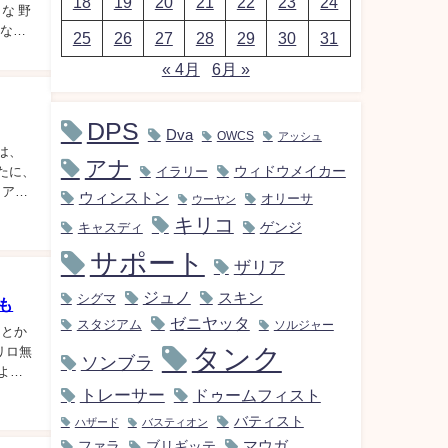
18
19
20
21
22
23
24
な 野
になっ
25
26
27
28
29
30
31
« 4月
6月 »
DPS
Dva
OWCS
アッシュ
tは、
アナ
ウィドウメイカー
たに、
イラリー
・アマ
ウィンストン
オリーサ
ウーヤン
キリコ
キャスディ
ゲンジ
サポート
ザリア
ジュノ
スキン
シグマ
も
ゼニヤッタ
スタジアム
ソルジャー
ことか
タンク
リロ無
ソンブラ
よな
トレーサー
ドゥームフィスト
バティスト
ハザード
バスティオン
マウガ
ファラ
ブリギッテ