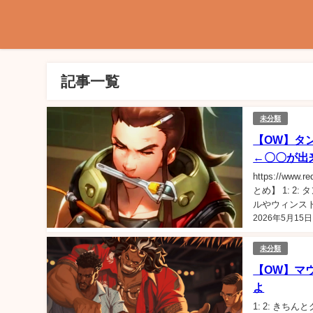
記事一覧
未分類
【OW】タ
←〇〇が出
https://www.r
とめ】 1: 
ルやウィンスト
2026年5月15日
未分類
【OW】マ
よ
1: 2: き