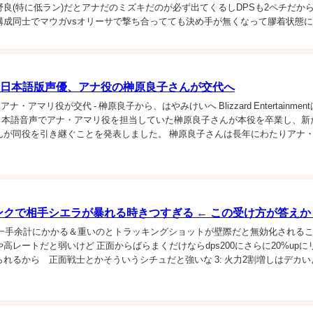
良(特に低ラン)だとアナだのミズキだのが必ず出てくるしDPSも2ペチだから
構成同士でマウガvsオリーサで撃ち合ってても決め手が無くなって膠着状態
さの差でマウガが勝つケースの...
W日本語版声優、アナ役の榊原良子さんが交代へ
ナ・アマリ役が交代 - 榊原良子から、はやみけいへ Blizzard Entertainmen
chの日本語音声でアナ・アマリ役を担当していた榊原良子さんが本役を卒業し、新
んが同役を引き継ぐことを発表しました。 榊原良子さんは長年にわたりアナ
と温か...
ンクで相手シエラが暴れる時きつすぎる ← この受け方が答えか
動力が一手余計にかかる＆重いのとトラッキングショットが壁際だと無効化される
高レートだと弱いけど 正面からばらまくだけならdps200にさらに20%upに
れるから 正面戦士とかそういうシチュだと強いな 3: 火力2割増しはデカい
考えると壁際でない限...