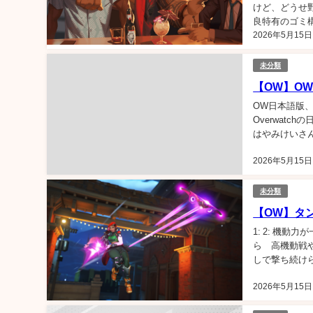
けど、どうせ野
良特有のゴミ
2026年5月15日
た後ultの強
未分類
【OW】O
OW日本語版、ア
Overwat
はやみけいさ
リに深い重厚感
2026年5月15日
未分類
【OW】タ
1: 2: 機
ら 高機動戦や
しで撃ち続けら
あ 4: ラグも
2026年5月15日