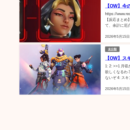
【OW】今
https://www.r
【反応まとめ】
て、余計に厄介
2026年5月15日
未分類
【OW】ス
1: 2: >
欲しくなるわ 
ないぞ 4: スキ
2026年5月15日