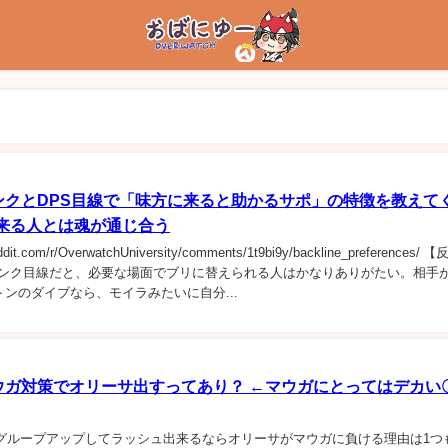
ンクとDPS目線で「味方に来ると助かるサポ」の特徴を教えて
来る人とは魂が通じ合う
eddit.com/r/OverwatchUniversity/comments/1t9bi9y/backline_preferences/
2: タンク目線だと、必要な場面でブリに替えられる人はかなりありがたい。相手
ンのダイブなら、モイラみたいに自分...
ウガ対策でオリーサ出すってあり？ ←マウガにとってはデカい
ちんとグループアップしてラッシュ出来るならオリーサがマウガに負ける理由は1つ