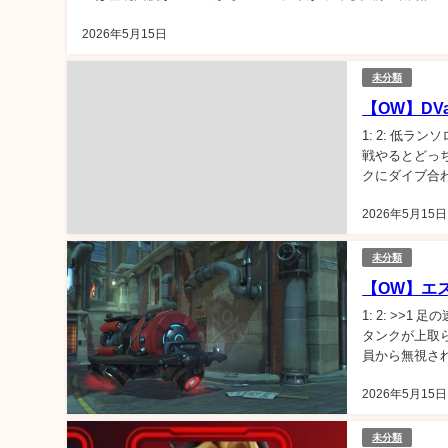
2026年5月15日
未分類
【OW】D
1: 2: 低
戦やるとどっ
クにダイブ合わ
ハザードのナー
2026年5月15日
未分類
【OW】エ
1: 2: >>
タンクが上取
員から無視されてんねん
2026年5月15日
未分類