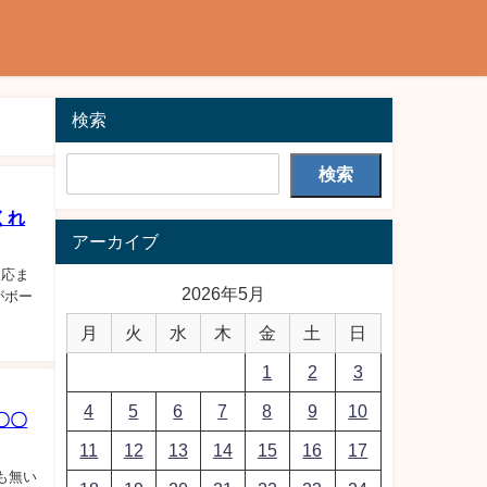
検索
検索
くれ
アーカイブ
 【反応ま
2026年5月
がボー
月
火
水
木
金
土
日
1
2
3
4
5
6
7
8
9
10
〇〇
11
12
13
14
15
16
17
も無い