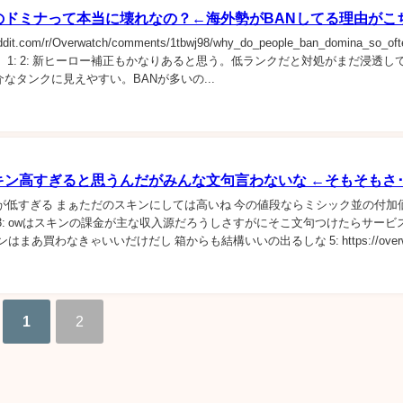
のドミナって本当に壊れなの？←海外勢がBANしてる理由がこ
eddit.com/r/Overwatch/comments/1tbwj98/why_do_people_ban_domina_so_oft
 1: 2: 新ヒーロー補正もかなりあると思う。低ランクだと対処がまだ浸透し
なタンクに見えやすい。BANが多いの...
キン高すぎると思うんだがみんな文句言わないな ←そもそもさ･
>1 月収が低すぎる まぁただのスキンにしては高いね 今の値段ならミシック並の付加
3: owはスキンの課金が主な収入源だろうしさすがにそこ文句つけたらサービ
ンはまあ買わなきゃいいだけだし 箱からも結構いいの出るしな 5: https://overwa
1
2