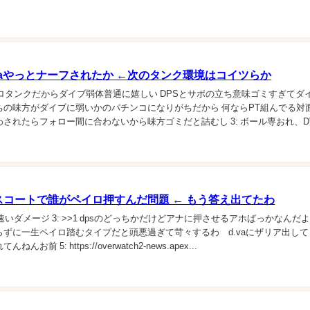
Vaやっとナーフされたか ←次のタンク環境はコイツらか
ランソロタンクだからダイブ弱体普通に嬉しい DPSとサポの立ち意味ゴミすぎてダ
ちの味方がダイブに弱いかのパチンコになりがちだから 何ならPT組んでる対
されたらフォロー間に合わないから味方ゴミだと詰むし 3: ボール専おれ、D
フの巻き添え食らった感じ...
スコートで誰がペイロ押すんだ問題 ← もう答え出てたわ
1 足の速いダメージ 3: >>1 dpsのどっちかだけどアナに押させるアホばっかなんだよな
らずに一生ペイロ踏むタイプだと頭悪過ぎて苛々するわ d.vaにザリア出して
お前 5: https://overwatch2-news.apex...