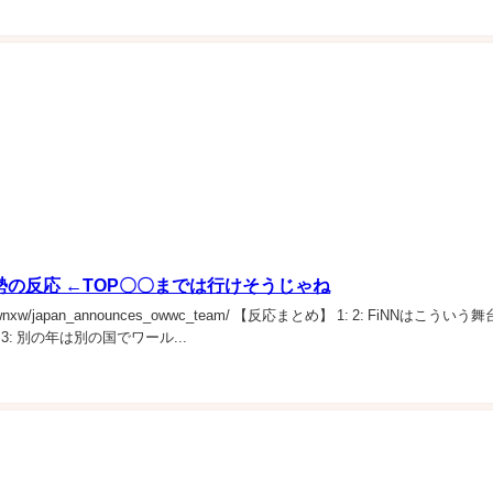
勢の反応 ←TOP〇〇までは行けそうじゃね
ents/1t7wnxw/japan_announces_owwc_team/ 【反応まとめ】 1: 2: FiNNはこうい
 別の年は別の国でワール...