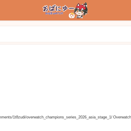
omments/1t8zudi/overwatch_champions_series_2026_asia_stage_1/ Overwatc