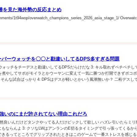
A決勝を見た海外勢の反応まとめ
omments/1t94wop/overwatch_champions_series_2026_asia_stage_1/ Overwat
ーバーウォッチを〇〇と勘違いしてるDPS多すぎる問題
ーバーウォッチをチーデスと勘違いしてるDPSだらけだな 3: キル取れずペチペチし
業を煮やしてサポがモイラとかウーヤンに変えて一気に勝つか打開できずボコ
 そんな試合ばっかり 4: DPSはデスが軽いとかいう風潮無いか？ 二桁デスし
じないDPSの動き...
W強いのにまだ許されてない理由これだろ
Wでも全然良いんだけどタンクやってる人だけピックして欲しい ハズレ引いたらミ
もならんよ 3: クソなLWはアンランのE切るタイミングで引っ張ってくるから
できるってところでグリップされたときはこのゲームで一番ストレスを感じる