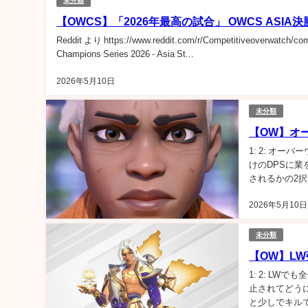
未分類
【OWCS】「2026年最高の試合」 OWCS ASI
Reddit より https://www.reddit.com/r/Competitiveoverwatch/c
Champions Series 2026 - Asia St...
2026年5月10日
未分類
【OW】オ
1: 2: オ
けのDPSに
されるかの2択
生き残る気を感
2026年5月10日
未分類
【OW】L
1: 2: L
止されてどうに
と少しでキル