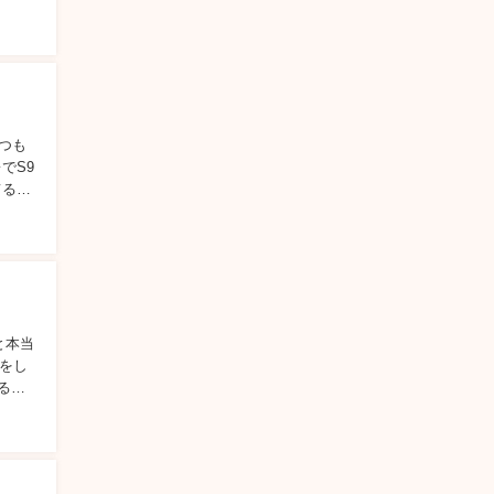
いつも
でS9
てるの
と本当
をし
居るん