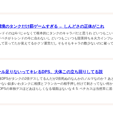
り高いレベルが要求される...
環境のタンクだけ罰ゲームすぎる ← しんどさの正体がこれ
ンクシンドイのは4パじゃなくて根本的にタンクのキャラパだと思うわ どいつもこ
チペチがトレンドの今に合わないし どいつもこいつも阻害持ち＆火力インフレ
んて言ってたか覚えてるかクソ運営だし そもそもキャラの数少ないのに被っ
: ヒットスキンに火力を持たせ...
ール足りないってキレるDPS、大体この立ち回りしてる説
大体DPSがタンクの2倍デスしてるんだが2倍死ぬのなんかのノルマなのか？ あ
かない奴多いわタンクに相撲とフランカーの相手押し付けて刺さってない何か
3: DPSの単独デスほどあほらしくなる場面はないな 4: 5: ペチカスは当然常に
ー出してデス量産す...