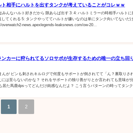
ルト相手にハルトを出すタンクが考えていることがコレｗｗ
ンク専はみんなハルト好きだから 隙あらば出す 3: 4: ハルトミラーの時相手ハルト
してくれる 5: タンクやっててハルトが嫌いなのは単にタンク向いてないだ
/overwatch2-news.apexlegends-leaksnews.com/ow-20...
ランカーに狩られてるソロサポが生存するための唯一の立ち回
続ですまんが ピンも刺されキルログで何度もサポートが倒されてて「ん？裏取りさ
えには至らないのかな？ それをサポートの独り善がりとか言われても意味が
も居た馬鹿dpsってどんだけ鈍感なんだよ？ こう言うパターンの時ってタン
れるから申し訳ない dpsだけで...
1
2