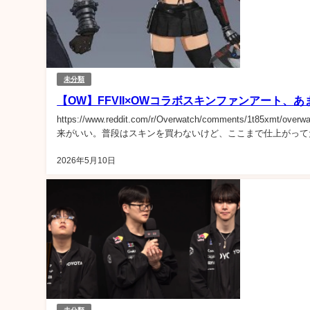
未分類
【OW】FFVII×OWコラボスキンファンアート
https://www.reddit.com/r/Overwatch/comments/1t85xmt/o
来がいい。普段はスキンを買わないけど、ここまで仕上がってた
2026年5月10日