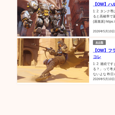
【OW】ハ
1: 2: タ
ると高確率で返
(過激派) https:/
2026年5月10日
未分類
【OW】フ
コレ
1: 2: 連
る？」って考
ないよな 昨日
2026年5月10日
ざわざ倒してく