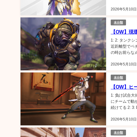
こなすのにかな
2026年5月10日
未分類
【OW】現
1: 2: タ
近距離型でペ
の時お前らな
多いし... 3
2026年5月10日
未分類
【OW】ヒ
1: 負け試合
にチームで動
続けてる 2: 
だが、フランカ
2026年5月10日
未分類