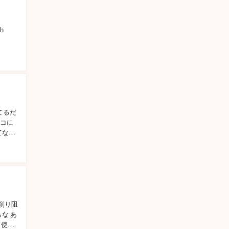
ch
てるだ
ボコに
てなお
リ削り阻
な あ
 使い