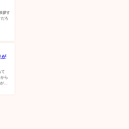
に挨拶す
けだろ
りが
れて
分から
クがわ