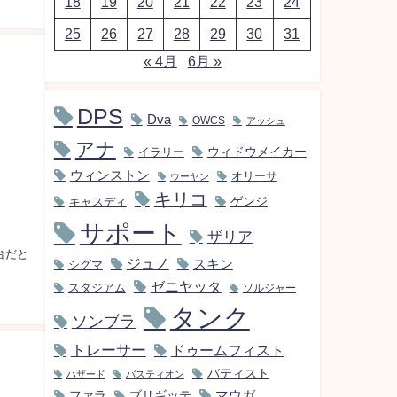
18
19
20
21
22
23
24
25
26
27
28
29
30
31
« 4月
6月 »
DPS
Dva
OWCS
アッシュ
アナ
ウィドウメイカー
イラリー
ウィンストン
オリーサ
ウーヤン
キリコ
キャスディ
ゲンジ
サポート
ザリア
う舞台だと
ジュノ
スキン
シグマ
ゼニヤッタ
スタジアム
ソルジャー
タンク
ソンブラ
トレーサー
ドゥームフィスト
バティスト
ハザード
バスティオン
マウガ
ファラ
ブリギッテ